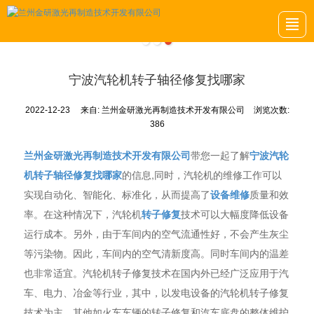
首页
关于我们
项目案例
金研动态
金研招聘
留言反馈
联系我们
LBS导航
宁波汽轮机转子轴径修复找哪家
2022-12-23
来自:
兰州金研激光再制造技术开发有限公司
浏览次数:
386
兰州金研激光再制造技术开发有限公司
带您一起了解
宁波汽轮
机转子轴径修复找哪家
的信息,同时，汽轮机的维修工作可以
实现自动化、智能化、标准化，从而提高了
设备维修
质量和效
率。在这种情况下，汽轮机
转子修复
技术可以大幅度降低设备
运行成本。另外，由于车间内的空气流通性好，不会产生灰尘
等污染物。因此，车间内的空气清新度高。同时车间内的温差
也非常适宜。汽轮机转子修复技术在国内外已经广泛应用于汽
车、电力、冶金等行业，其中，以发电设备的汽轮机转子修复
技术为主，其他如火车车辆的转子修复和汽车底盘的整体维护