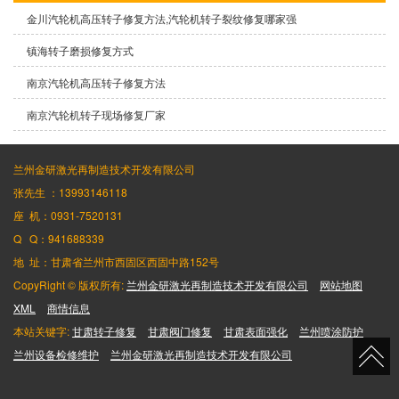
金川汽轮机高压转子修复方法,汽轮机转子裂纹修复哪家强
镇海转子磨损修复方式
南京汽轮机高压转子修复方法
南京汽轮机转子现场修复厂家
兰州金研激光再制造技术开发有限公司
张先生 ：13993146118
座 机：0931-7520131
Q Q：941688339
地 址：甘肃省兰州市西固区西固中路152号
CopyRight © 版权所有:
兰州金研激光再制造技术开发有限公司
网站地图
XML
商情信息
本站关键字:
甘肃转子修复
甘肃阀门修复
甘肃表面强化
兰州喷涂防护
兰州设备检修维护
兰州金研激光再制造技术开发有限公司