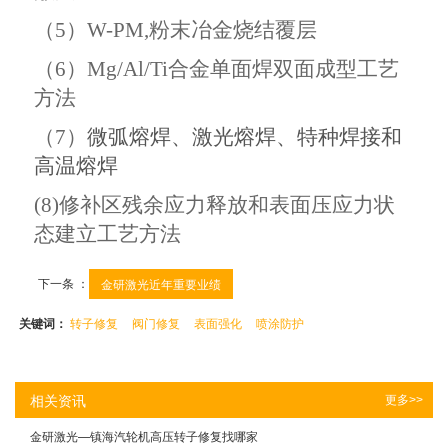
（
5）W-PM,粉末冶金烧结覆层
（
6）Mg/Al/Ti合金单面焊双面成型工艺
方法
（
7）
微弧熔焊、激光熔焊、特种焊接和
高温熔焊
(8)
修补区残余应力释放和表面压应力状
态建立工艺方法
下一条 ：
金研激光近年重要业绩
关键词：
转子修复
阀门修复
表面强化
喷涂防护
相关资讯
更多>>
金研激光—镇海汽轮机高压转子修复找哪家