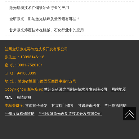
激光熔覆技术在钢铁冶金行业的应用
金研激光—影响激光锡焊质量因素有哪些？
甘肃激光熔覆技术在机械、石化行业中的应用
兰州金研激光再制造技术开发有限公司
张先生 ：13993146118
座 机：0931-7520131
Q Q：941688339
地 址：甘肃省兰州市西固区西固中路152号
CopyRight © 版权所有:
兰州金研激光再制造技术开发有限公司
网站地图
XML
商情信息
本站关键字:
甘肃转子修复
甘肃阀门修复
甘肃表面强化
兰州喷涂防护
兰州设备检修维护
兰州金研激光再制造技术开发有限公司