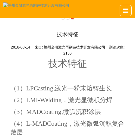
首页
关于我们
项目案例
金研动态
金研招聘
留言反馈
联系我们
LBS导航
技术特征
2018-08-14
来自:
兰州金研激光再制造技术开发有限公司
浏览次数:
2156
技术特征
（
1）LPCasting,激光—粉末熔铸生长
（
2）LMI-Welding，激光显微积分焊
（
3）MADCoating,微弧沉积涂层
（
4）L-MADCoating，激光微弧沉积复合
敷层