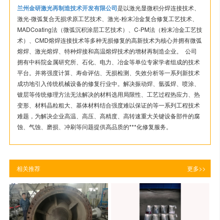
兰州金研激光再制造技术开发有限公司
是以激光显微积分焊连接技术、
激光-微弧复合无损求原工艺技术、激光-粉末冶金复合修复工艺技术、
MADCoating法（微弧沉积涂层工艺技术）、C-PM法（粉末冶金工艺技
术）、CMD熔焊连接技术等多种无损修复的高新技术为核心并拥有微弧
熔焊、激光熔焊、特种焊接和高温熔焊技术的增材再制造企业。 公司
拥有中科院金属研究所、石化、电力、冶金等单位专家学者组成的技术
平台。并将强度计算、寿命评估、无损检测、失效分析等一系列新技术
成功地引入传统机械设备的修复行业中。解决振动焊、氩弧焊、喷涂、
镀层等传统修理方法无法解决的材料选用局限性、工艺过程热应力、热
变形、材料晶粒粗大、基体材料结合强度难以保证的等一系列工程技术
难题，为解决企业高温、高压、高精度、高转速重大关键设备部件的腐
蚀、气蚀、磨损、冲刷等问题提供高品质的***化修复服务。
相关推荐
更多>>