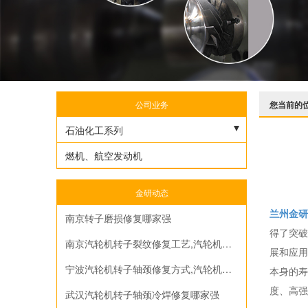
公司业务
您当前的
石油化工系列
烟汽轮机
燃机、航空发动机
离心压缩机
金研动态
汽轮机转子
兰州金研
南京转子磨损修复哪家强
往复压缩机曲轴
得了突破
南京汽轮机转子裂纹修复工艺,汽轮机转子轴颈冷焊修复哪家强
展和应用
空气压缩机
宁波汽轮机转子轴颈修复方式,汽轮机转子轴颈冷焊修复工艺
本身的寿
轴流风机和离心机
度、高强
武汉汽轮机转子轴颈冷焊修复哪家强
螺杆压缩机和挤压造粒机