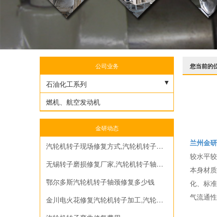
公司业务
您当前的
石油化工系列
烟汽轮机
燃机、航空发动机
离心压缩机
金研动态
汽轮机转子
兰州金研
汽轮机转子现场修复方式,汽轮机转子磨损修复多少钱
往复压缩机曲轴
较水平较
无锡转子磨损修复厂家,汽轮机转子轴颈修复流程
本身材质
空气压缩机
鄂尔多斯汽轮机转子轴颈修复多少钱
化、标准
轴流风机和离心机
气流通性
金川电火花修复汽轮机转子加工,汽轮机转子轴径修复加工
螺杆压缩机和挤压造粒机