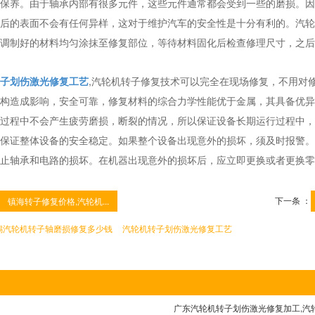
保养。由于轴承内部有很多元件，这些元件通常都会受到一些的磨损。因
后的表面不会有任何异样，这对于维护汽车的安全性是十分有利的。汽轮
调制好的材料均匀涂抹至修复部位，等待材料固化后检查修理尺寸，之后
子划伤激光修复工艺
,汽轮机转子修复技术可以完全在现场修复，不用对
构造成影响，安全可靠，修复材料的综合力学性能优于金属，其具备优异
过程中不会产生疲劳磨损，断裂的情况，所以保证设备长期运行过程中，
保证整体设备的安全稳定。如果整个设备出现意外的损坏，须及时报警。
止轴承和电路的损坏。在机器出现意外的损坏后，应立即更换或者更换零
下一条 ：
镇海转子修复价格,汽轮机...
锡汽轮机转子轴磨损修复多少钱
汽轮机转子划伤激光修复工艺
广东汽轮机转子划伤激光修复加工,汽