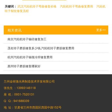
关键词：
武汉汽轮机转子弯曲修复价格
汽轮机转子弯曲修复费用
汽轮机
转子裂纹修复流程
相关资讯
更多>>
南京汽轮机转子轴径修复加工
茂名转子磨损修复多少钱,汽轮机转子磨损修复费用
杭州汽轮机转子轴颈冷焊修复费用
惠州转子磨损修复哪家好
兰州金研激光再制造技术开发有限公司
张先生 ：13993146118
座 机：0931-7520131
Q Q：941688339
地 址：甘肃省兰州市西固区西固中路152号