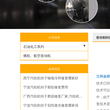
公司业务
您当前的
石油化工系列
烟汽轮机
燃机、航空发动机
离心压缩机
金研动态
汽轮机转子
兰州金研
西宁汽轮机转子轴颈冷焊修复哪家好
往复压缩机曲轴
技术已经
宁波汽轮机转子裂纹修复费用
技术可以
空气压缩机
广西汽轮机转子磨损修复厂家,汽轮机转子修复流程
中，由于
轴流风机和离心机
复技术是
宁波汽轮机转子划伤激光修复哪家强
螺杆压缩机和挤压造粒机