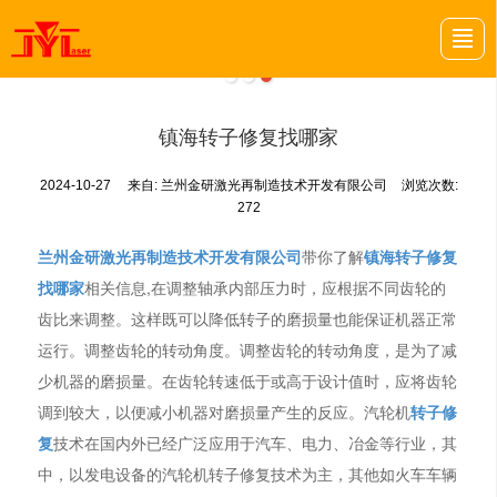
首页
关于我们
项目案例
金研动态
金研招聘
留言反馈
联系我们
LBS导航
镇海转子修复找哪家
2024-10-27
来自:
兰州金研激光再制造技术开发有限公司
浏览次数:
272
兰州金研激光再制造技术开发有限公司
带你了解
镇海转子修复
找哪家
相关信息,在调整轴承内部压力时，应根据不同齿轮的
齿比来调整。这样既可以降低转子的磨损量也能保证机器正常
运行。调整齿轮的转动角度。调整齿轮的转动角度，是为了减
少机器的磨损量。在齿轮转速低于或高于设计值时，应将齿轮
调到较大，以便减小机器对磨损量产生的反应。汽轮机
转子修
复
技术在国内外已经广泛应用于汽车、电力、冶金等行业，其
中，以发电设备的汽轮机转子修复技术为主，其他如火车车辆