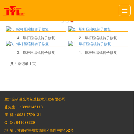
首页
关于我们
项目案例
金研动态
金研招聘
留言反馈
联系我们
LBS导航
4、螺杆压缩机转子修复
2、螺杆压缩机转子修复
3、螺杆压缩机转子修复
1、螺杆压缩机转子修复
共 4 条记录 1 页
兰州金研激光再制造技术开发有限公司
张先生 ：13993146118
座 机：0931-7520131
Q Q：941688339
地 址：甘肃省兰州市西固区西固中路152号